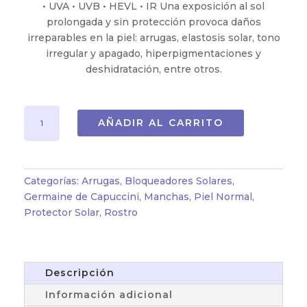
• UVA • UVB • HEVL • IR Una exposición al sol
prolongada y sin protección provoca daños
irreparables en la piel: arrugas, elastosis solar, tono
irregular y apagado, hiperpigmentaciones y
deshidratación, entre otros.
FLUÍDO
AÑADIR AL CARRITO
PROTECTOR
ANTIEDAD
‐
COLOR‐
Categorías:
Arrugas
,
Bloqueadores Solares
,
SPF
Germaine de Capuccini
,
Manchas
,
Piel Normal
,
(50
Protector Solar
,
Rostro
ML)
cantidad
Descripción
Información adicional