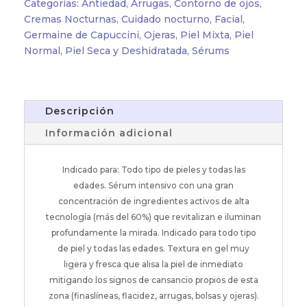
Categorías:
Antiedad
,
Arrugas
,
Contorno de ojos
,
intensivo
Cremas Nocturnas
,
Cuidado nocturno
,
Facial
,
contorno
Germaine de Capuccini
,
Ojeras
,
Piel Mixta
,
Piel
de
Normal
,
Piel Seca y Deshidratada
,
Sérums
ojos
(15ML)
cantidad
Descripción
Información adicional
Indicado para: Todo tipo de pieles y todas las
edades. Sérum intensivo con una gran
concentración de ingredientes activos de alta
tecnología (más del 60%) que revitalizan e iluminan
profundamente la mirada. Indicado para todo tipo
de piel y todas las edades. Textura en gel muy
ligera y fresca que alisa la piel de inmediato
mitigando los signos de cansancio propios de esta
zona (finaslíneas, flacidez, arrugas, bolsas y ojeras).