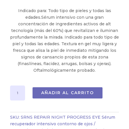
Indicado para: Todo tipo de pieles y todas las
edades.Sérum intensivo con una gran
concentración de ingredientes activos de alt
tecnología (más del 60%) que revitalizan e iluminan
profundamente la mirada. Indicado para todo tipo de
piel y todas las edades. Textura en gel muy ligera y
fresca que alisa la piel de inmediato mitigando los
signos de cansancio propios de esta zona
(finaslíneas, flacidez, arrugas, bolsas y ojeras).
Oftalmológicamente probado.
SRNS
AÑADIR AL CARRITO
REPAIR
NIGHT
PROGRESS
EYE
SKU:
SRNS REPAIR NIGHT PROGRESS EYE Sérum
Sérum
recuperador intensivo contorno de ojos
recuperador