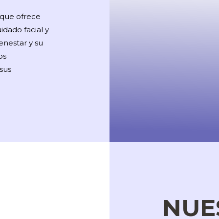
que ofrece
idado facial y
enestar y su
os
sus
NUE