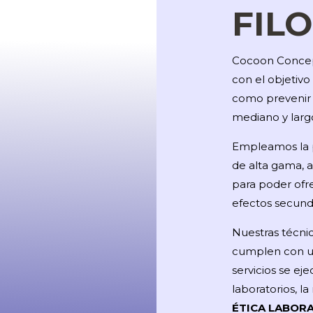
FIL
Cocoon Concep
con el objetiv
como prevenir 
mediano y larg
Empleamos la p
de alta gama, a
para poder ofre
efectos secunda
Nuestras técnic
cumplen con una
servicios se ej
laboratorios, l
ÉTICA LABOR