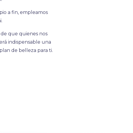
cipio a fin, empleamos
i.
in de que quienes nos
será indispensable una
lan de belleza para ti.