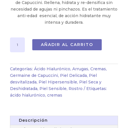
de Capuccini. Rellena, hidrata y re-densifica sin
necesidad de agujas ni pinchazos. Es el tratamiento
anti-edad esencial, de acción hidratante muy
intensa y duradera.
CREMA
AÑADIR AL CARRITO
HIDRATACIÓN
REDENSIFICANTE
TEXTURA
RICA
Categorías:
Ácido Hialurónico
,
Arrugas
,
Cremas
,
(50
Germaine de Capuccini
,
Piel Delicada
,
Piel
ml)
desvitalizada
,
Piel Hipersensible
,
Piel Seca y
cantidad
Deshidratada
,
Piel Sensible
,
Rostro
Etiquetas:
ácido hialurónico
,
cremas
Descripción