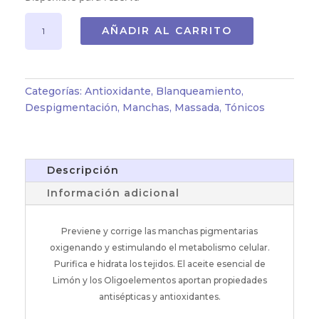
TÓNICO
AÑADIR AL CARRITO
BLANQUEADOR
PURIFICANTE
(200ml)
cantidad
Categorías:
Antioxidante
,
Blanqueamiento
,
Despigmentación
,
Manchas
,
Massada
,
Tónicos
Descripción
Información adicional
Previene y corrige las manchas pigmentarias
oxigenando y estimulando el metabolismo celular.
Purifica e hidrata los tejidos. El aceite esencial de
Limón y los Oligoelementos aportan propiedades
antisépticas y antioxidantes.