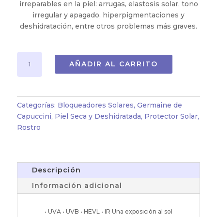
irreparables en la piel: arrugas, elastosis solar, tono
irregular y apagado, hiperpigmentaciones y
deshidratación, entre otros problemas más graves.
CREMA
AÑADIR AL CARRITO
PROTECTORA
ANTIEDAD
SPF
50
Categorías:
Bloqueadores Solares
,
Germaine de
(50ML)
Capuccini
,
Piel Seca y Deshidratada
,
Protector Solar
,
cantidad
Rostro
Descripción
Información adicional
• UVA • UVB • HEVL • IR Una exposición al sol