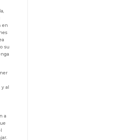
a,
u
a en
ones
ea
jo su
enga
ener
y al
n a
que
l
jar.