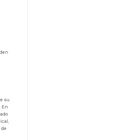
eden
de su
. En
tado
ical,
 de