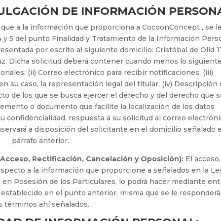
VULGACIÓN DE INFORMACIÓN PERSON
que a la información que proporciona a CocoonConcept , se l
 y 5 del punto Finalidad y Tratamiento de la Información Pers
sentada por escrito al siguiente domicilio: Cristóbal de Olid 1
cruz. Dicha solicitud deberá contener cuando menos lo siguiente:
les; (ii) Correo electrónico para recibir notificaciones; (iii)
su caso, la representación legal del titular; (iv) Descripción 
cto de los que se busca ejercer el derecho y del derecho que s
elemento o documento que facilite la localización de los datos
u confidencialidad, respuesta a su solicitud al correo electrón
servará a disposición del solicitante en el domicilio señalado 
párrafo anterior.
Acceso, Rectificación, Cancelación y Oposición):
El acceso,
respecto a la información que proporcione a señalados en la Le
 en Posesión de los Particulares, lo podrá hacer mediante ent
 lo establecido en el punto anterior, misma que se le responder
s términos ahí señalados.