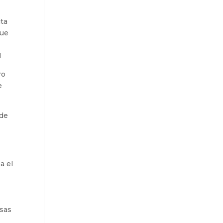
ita
que
l
ro
e
 de
a el
rsas