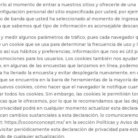
rlo al momento de entrar a nuestros sitios y ofrecerle de una
nfiguración personal del sitio especificada por usted, por ejem
ho de banda que usted ha seleccionado al momento de ingresar
ma que sabemos qué tipo de información es aconsejable descar
a y medir algunos parámetros de tráfico, pues cada navegador 
 un cookie que se usa para determinar la frecuencia de uso y 
do así sus hábitos y preferencias, información que nos es útil p
 promociones para los usuarios. Los cookies también nos ayudan
lo, en algunas de las encuestas que lanzamos en línea, podem
o ya ha llenado la encuesta y evitar desplegarla nuevamente, en
que se encuentra en la barra de herramientas de la mayoría de
 nuevos cookies, cómo hacer que el navegador le notifique cua
r todos los cookies. Sin embargo, las cookies le permitirán t
ficas que le ofrecemos, por lo que le recomendamos que las de
 privacidad podrá en cualquier momento actualizar esta declara
zcan cambios sustanciales a esta declaración, lo comunicarem
t: https://cocoonconcept.mx/ en la sección Políticas y Aviso d
 visitar periódicamente esta declaración de privacidad para est
do de cualquier actualización.