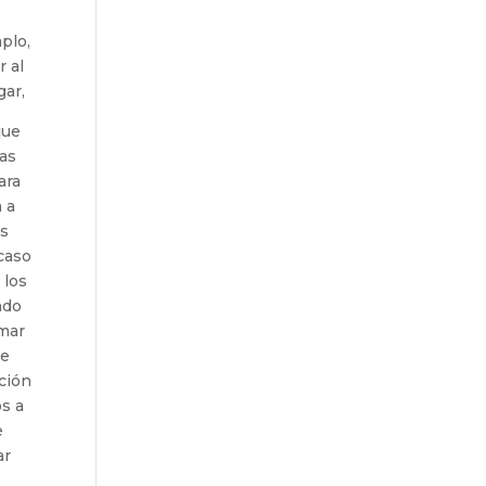
plo,
 al
gar,
que
las
ara
 a
os
 caso
 los
ndo
omar
je
ción
os a
e
ar