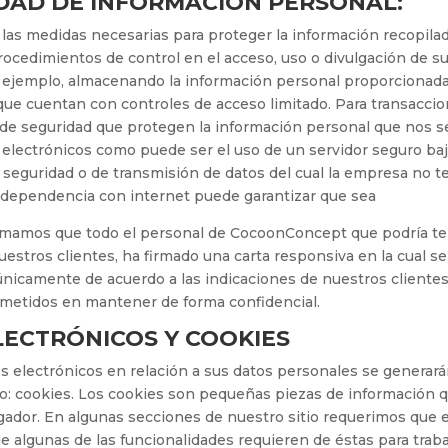
DAD DE INFORMACIÓN PERSONAL:
s medidas necesarias para proteger la información recopilad
rocedimientos de control en el acceso, uso o divulgación de s
r ejemplo, almacenando la información personal proporcionad
ue cuentan con controles de acceso limitado. Para transacci
s de seguridad que protegen la información personal que nos s
s electrónicos como puede ser el uso de un servidor seguro ba
 seguridad o de transmisión de datos del cual la empresa no t
a dependencia con internet puede garantizar que sea
ormamos que todo el personal de CocoonConcept que podría t
estros clientes, ha firmado una carta responsiva en la cual se
nicamente de acuerdo a las indicaciones de nuestros clientes 
etidos en mantener de forma confidencial.
LECTRÓNICOS Y COOKIES
s electrónicos en relación a sus datos personales se generará
io: cookies. Los cookies son pequeñas piezas de información 
gador. En algunas secciones de nuestro sitio requerimos que e
ue algunas de las funcionalidades requieren de éstas para traba