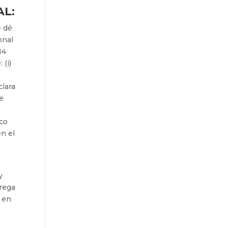
AL:
e dé
onal
14
 (i)
clara
e
ico
en el
y
rega
á en